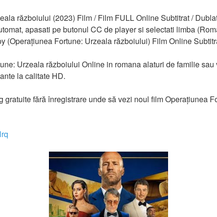
ala războiului (2023) Film / Film FULL Online Subtitrat / Dublat 
utomat, apasati pe butonul CC de player si selectati limba (Rom
appy (Operațiunea Fortune: Urzeala războiului) Film Online Subti
une: Urzeala războiului Online in romana alaturi de familie sau 
ante la calitate HD.
ng gratuite fără înregistrare unde să vezi noul film Operațiunea F
Nrq