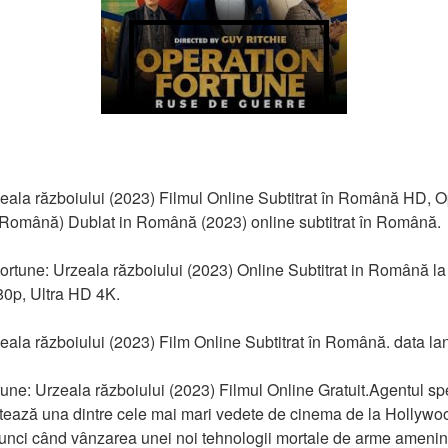
eala războiului (2023) Filmul Online Subtitrat în Română HD, O
Română) Dublat in Română (2023) online subtitrat în Română.
tune: Urzeala războiului (2023) Online Subtitrat in Română la îna
80p, Ultra HD 4K.
ala războiului (2023) Film Online Subtitrat în Română. data lan
une: Urzeala războiului (2023) Filmul Online Gratuit.Agentul spe
tează una dintre cele mai mari vedete de cinema de la Hollywood 
unci când vânzarea unei noi tehnologii mortale de arme ameninț