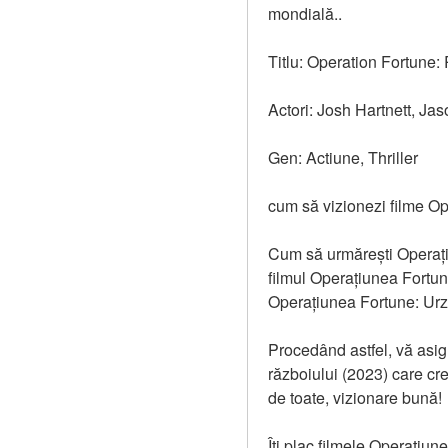
mondială..
Titlu: Operation Fortune
Actori: Josh Hartnett, J
Gen: Actiune, Thriller
cum să vizionezi filme O
Cum să urmărești Operațiu
filmul Operațiunea Fortun
Operațiunea Fortune: Urz
Procedând astfel, vă asigu
războiului (2023) care cr
de toate, vizionare bună!
Îți plac filmele Operațiun