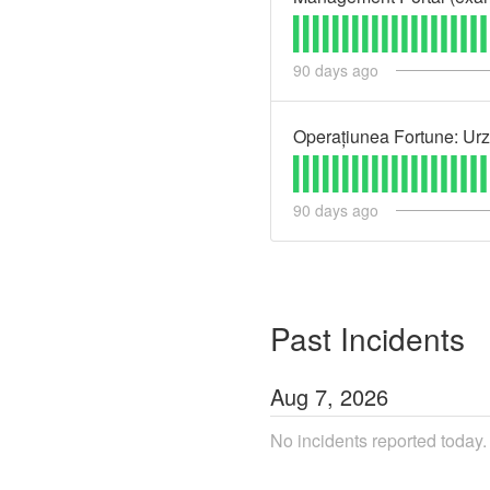
90
days ago
90
days ago
Past Incidents
Aug
7
,
2026
No incidents reported today.