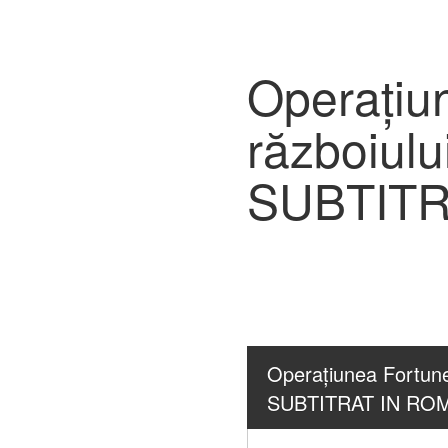
Operațiu
războiul
SUBTITR
Operațiunea Fortune
SUBTITRAT IN RO