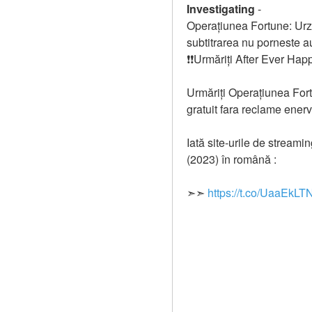
Investigating
-
Operațiunea Fortune: Urze
subtitrarea nu porneste a
❗❗️️Urmăriți After Ever H
Urmăriți Operațiunea Fort
gratuit fara reclame enerv
Iată site-urile de streami
(2023) în română :
➣➣ 
https://t.co/UaaEkLT