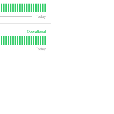
Today
Operational
Today